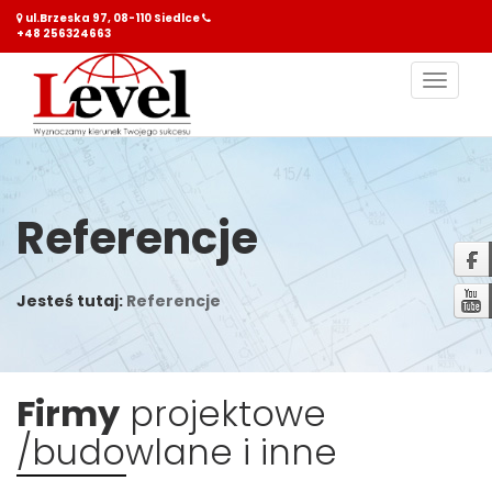
ul.Brzeska 97, 08-110 Siedlce
+48 256324663
Nawiga
Referencje
Jesteś tutaj:
Referencje
Firmy
projektowe
/budowlane i inne