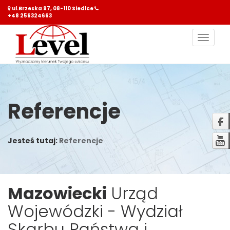
ul.Brzeska 97, 08-110 Siedlce
+48 256324663
Nawiga
Referencje
Jesteś tutaj:
Referencje
Mazowiecki
Urząd
Wojewódzki - Wydział
Skarbu Państwa i