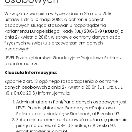
W związku z wejściem w życie z dniem 25 maja 2018r
ustawy z dnia 10 maja 2018r. o ochronie danych
osobowych służąca stosowaniu rozporządzenia
Parlamentu Europejskiego i Rady (UE) 2016/679 (
RODO
) z
dnia 27 kwietnia 2016r. w sprawie ochrony danych osób
fizycznych w związku z przetwarzaniem danych
osobowych
LEVEL Przedsiębiorstwo Geodezyjno-Projektowe Spółka z
o.o. informuje że:
Klauzula Informacyjna:
Zgodnie z art. 13 ogólnego rozporządzenia o ochronie
danych osobowych z dnia 27 kwietnia 2016r. (Dz. Urz. UE L
119 z 04.05.2016) informujemy, iż:
Administratorem Pani/Pana danych osobowych jest
LEVEL Przedsiębiorstwo Geodezyjno-Projektowe
Spółka z o.o. z siedzibą w Siedlcach, ul Brzeska 97.
Z Administratorem kontaktować można się pisemnie
pisząc na adres: ul. 08-110 Siedlce, ul Brzeska 97,
email: info@level.com.pl