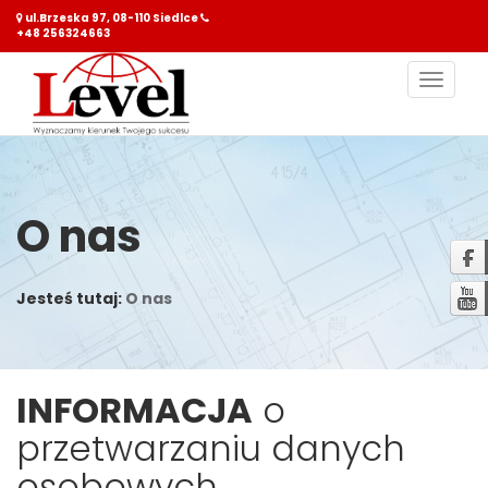
ul.Brzeska 97, 08-110 Siedlce
+48 256324663
Nawiga
O nas
Jesteś tutaj:
O nas
INFORMACJA
o
przetwarzaniu danych
osobowych