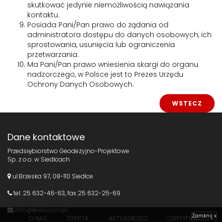
skutkować jedynie niemożliwością nawiązania
kontaktu.
Posiada Pani/Pan prawo do żądania od
administratora dostępu do danych osobowych, ich
sprostowania, usunięcia lub ograniczenia
przetwarzania.
Ma Pani/Pan prawo wniesienia skargi do organu
nadzorczego, w Polsce jest to Prezes Urzędu
Ochrony Danych Osobowych.
WSTECZ
Dane kontaktowe
Przedsiębiorstwo Geodezyjno-Projektowe
Sp. z o.o. w Siedlcach
ul.Brzeska 97, 08-110 Siedlce
tel.
25 632-46-63
, fax 25 632-25-69
info@level.com.pl
Zamknij x
O NAS
OFERTA
AKTUALNOŚCI
CERTYFIKATY